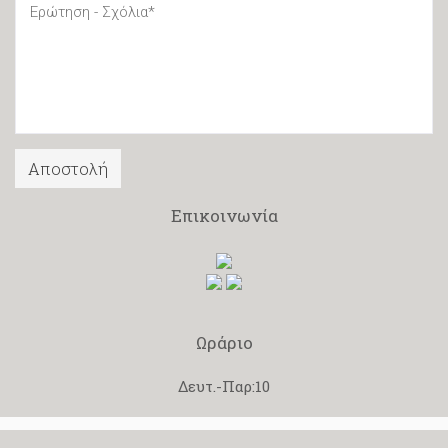
Επικοινωνία
Ωράριο
Δευτ.-Παρ:10