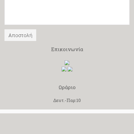
Επικοινωνία
Ωράριο
Δευτ.-Παρ:10