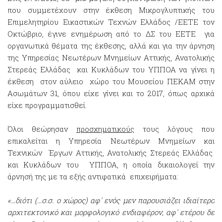
που συμμετέχουν στην έκθεση Μικρογλυπτικής του
Επιμελητηρίου Εικαστικών Τεχνών Ελλάδος /ΕΕΤΕ τον
Οκτώβριο, έγινε ενημέρωση από το ΔΣ του ΕΕΤΕ για
οργανωτικά θέματα της έκθεσης, αλλά και για την άρνηση
της Υπηρεσίας Νεωτέρων Μνημείων Αττικής, Ανατολικής
Στερεάς Ελλάδας και Κυκλάδων του ΥΠΠΟΑ να γίνει η
έκθεση στον αύλειο χώρο του Μουσείου ΠΕΚΑΜ στην
Ασωμάτων 31, όπου είχε γίνει και το 2017, όπως αρχικά
είχε προγραμματισθεί.
Όλοι θεώρησαν
προσχηματικούς
τους λόγους που
επικαλείται η Υπηρεσία Νεωτέρων Μνημείων και
Τεχνικών Έργων Αττικής, Ανατολικής Στερεάς Ελλάδας
και Κυκλάδων του ΥΠΠΟΑ, η οποία δικαιολογεί την
άρνησή της με τα εξής αντιφατικά επιχειρήματα:
«…διότι (...σ.σ. ο χώρος) αφ' ενός μεν παρουσιάζει ιδιαίτερο
αρχιτεκτονικό και μορφολογικό ενδιαφέρον, αφ' ετέρου δε