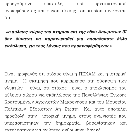
προηγούμενη επιστολή, περί αρχιτεκτονικού
ενδιαφέροντος και έργου τέχνης του κτιρίου τονίζοντας
ότι:
«
ο αύλειος χώρος του κτηρίου επί της οδού Ασωμάτων 31
δεν δύναται να παραχωρηθεί για οποιαδήποτε άλλη
εκδήλωση,
για τους λόγους που προαναφέρθηκαν.»
Είναι προφανές ότι στόχος είναι η ΠΕΚΑΜ και η ιστορική
μνήμη. Η εκτίμηση που κυριάρχησε στη σύσκεψη των
γλυπτών είναι, ότι στόχος είναι ο αποκλεισμός του
αύλειου χώρου για εκδηλώσεις της Πανελλήνιας Ένωσης
Κρατουμένων Αγωνιστών Μακρονήσου και του Μουσείου
Πολιτικών Εξόριστων Άη Στράτη.. Και αυτό αποτελεί
προσβολή στην ιστορική μνήμη, στους αγωνιστές που
υπερασπίστηκαν την δημοκρατία, βασανίστηκαν και
εκτελέστηκαν για ανώτερα ανθρώπινα ιδανικά.