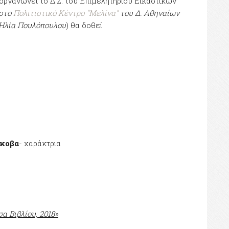
οργανώνει το Δ.Σ. του Επιμελητηρίου Εικαστικών
στο
Πολιτιστικό Κέντρο "Μελίνα"
του Δ. Αθηναίων
 Ηλία Πουλόπουλου
) θα δοθεί
σκοβα
- χαράκτρια
 Βιβλίου, 2018»