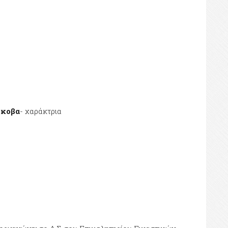
σκοβα
- χαράκτρια