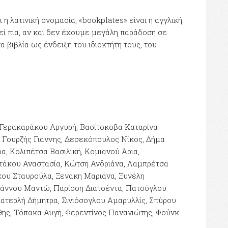
αι η λατινική ονομασία, «bookplates» είναι η αγγλική.
εί πια, αν και δεν έχουμε μεγάλη παράδοση σε
α βιβλία ως ένδειξη του ιδιοκτήτη τους, του
-Γερακαράκου Αργυρή, Βασίτσκοβα Καταρίνα
, Γουρζής Γιάννης, Δεσεκόπουλος Νίκος, Δήμα
 Κολιπέτσα Βασιλική, Κομιανού Άρια,
ντάκου Αναστασία, Κώτση Ανδριάνα, Λαμπρέτσα
ου Σταυρούλα, Ξενάκη Μαριάνα, Ξυνέλη
ωάννου Μαντώ, Παρίσση Διατσέντα, Πατσόγλου
ατερλή Δήμητρα, Σινιόσογλου Αμαρυλλίς, Σπύρου
θης, Τόπακα Αυγή, Φερεντίνος Παναγιώτης, Φούνκ