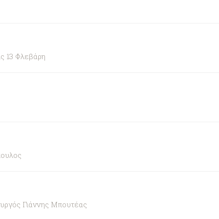
ς 13 Φλεβάρη
πουλος
ουργός Γιάννης Μπουτέας