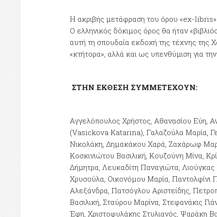
Η ακριβής μετάφραση του όρου «ex-libris» 
Ο ελληνικός δόκιμος όρος θα ήταν «βιβλιό
αυτή τη σπουδαία εκδοχή της τέχνης της Χα
«κτήτορα», αλλά και ως υπενθύμιση για τη
ΣΤΗΝ ΕΚΘΕΣΗ ΣΥΜΜΕΤΕΧΟΥΝ:
Αγγελόπουλος Χρήστος, Αθανασίου Εύη, Α
(Vasickova Katarina), Γαλαζούλα Μαρία, 
Νικολάκη, Δημακάκου Χαρά, Ζαχάρωφ Μαρί
Κοσκινιώτου Βασιλική, Κουζούνη Μίνα, Κρ
Δήμητρα, Λευκαδίτη Παναγιώτα, Λιούγκας
Χρυσούλα, Οικονόμου Μαρία, Παντολφίνι 
Αλεξάνδρα, Πατσόγλου Αριστείδης, Πετροπ
Βασιλική, Σταύρου Μαρίνα, Στεφανάκις Γι
Έφη, Χριστοφυλάκης Στυλιανός, Ψαράκη Βα