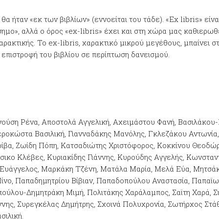
θα ήταν «εκ των βιβλίων» (εννοείται του τάδε). «E
x libris» είν
σημο», αλλά ο όρος «ex-libris» έχει και στη χώρα μας καθιερωθ
ρακτικής. Το ex-libris, χαρακτικό μικρού μεγέθους, μπαίνει στ
ν επιστροφή του βιβλίου σε περίπτωση δανεισμού.
νούση Ρένα, Αποστολά Αγγελική, Αχειμάστου Φανή, Βασιλάκου
Γεροκώστα Βασιλική, Γιανναδάκης Μανόλης, Γκλεζάκου Αντωνία
βα, Ζωίδη Πόπη, Κατσαδιώτης Χριστόφορος, Κοκκίνου Θεοδώρα,
ίσικο Κλέβες, Κυριακίδης Γιάννης, Κυρούδης Αγγελής, Κωνστα
 Ευάγγελος, Μαρκάκη Τζένη, Ματάλα Μαρία, Μελά Εύα, Μητσάκ
Πίνο, Παπαδημητρίου Βίβιαν, Παπαδοπούλου Αναστασία, Παπαϊ
ούλου-Δημητράκη Μιμή, Πολιτάκης Χαράλαμπος, Σαϊτη Χαρά, Σι
άννης, Συρεγκέλας Δημήτρης, Σχοινά Πολυχρονία, Σωτήρχος Στά
σιλική.