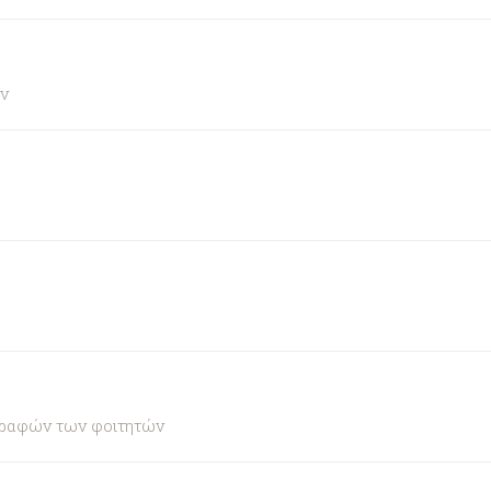
ν
γραφών των φοιτητών