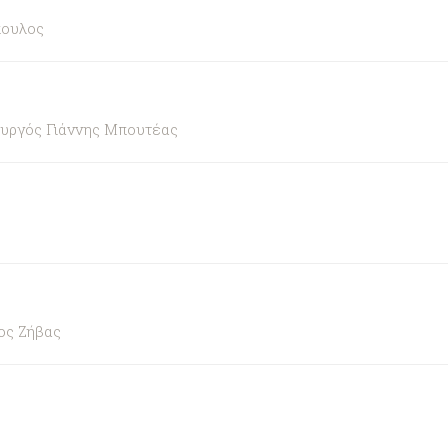
πουλος
ουργός Γιάννης Μπουτέας
ος Ζήβας