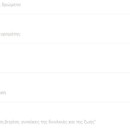
αι δρώμενο
αυρομάτης
άκη
βιτρίνα; γυναίκες της δουλειάς και της ζωής"