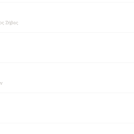
ος Ζήβας
ν