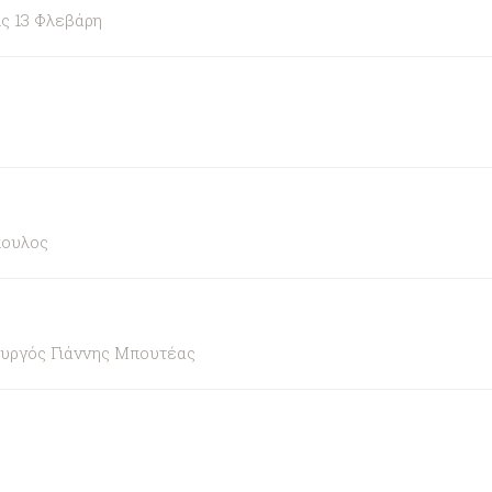
ς 13 Φλεβάρη
πουλος
ουργός Γιάννης Μπουτέας