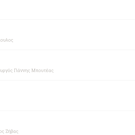
πουλος
ουργός Γιάννης Μπουτέας
ος Ζήβας