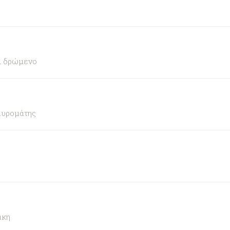
αι δρώμενο
αυρομάτης
άκη