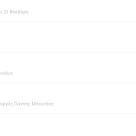
ς 13 Φλεβάρη
πουλος
ουργός Γιάννης Μπουτέας