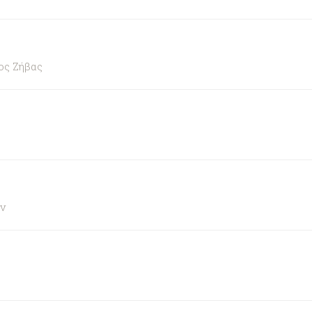
ος Ζήβας
ν