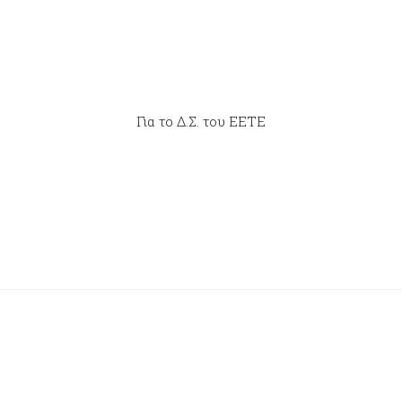
Για το Δ.Σ. του ΕΕΤΕ