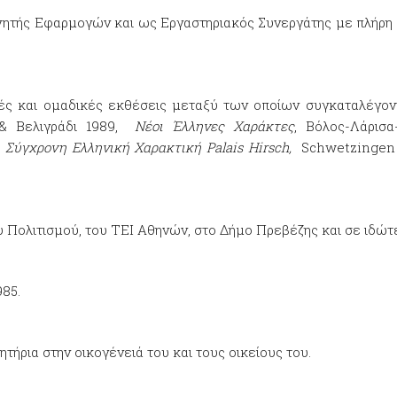
γητής Εφαρμογών και ως Εργαστηριακός Συνεργάτης με πλήρη
κές και ομαδικές εκθέσεις μεταξύ των οποίων συγκαταλέγον
& Βελιγράδι 1989,
Νέοι Έλληνες Χαράκτες
, Βόλος-Λάρισ
,
Σύγχρονη Ελληνική Χαρακτική
Palais
Hirsch
,
Schwetzingen 
 Πολιτισμού, του ΤΕΙ Αθηνών, στο Δήμο Πρεβέζης και σε ιδώτ
985.
τήρια στην οικογένειά του και τους οικείους του.