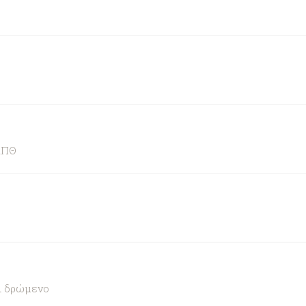
ΑΠΘ
αι δρώμενο