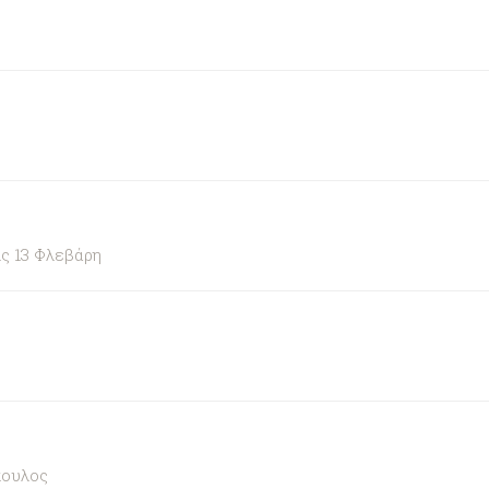
ς 13 Φλεβάρη
πουλος