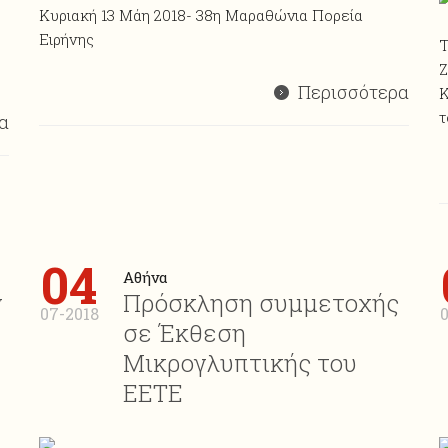
Κυριακή 13 Μάη 2018- 38η Μαραθώνια Πορεία
Ειρήνης
Τ
Ζ
Περισσότερα
Κ
τ
α
04
Αθήνα
ν
Πρόσκληση συμμετοχής
07-2018
0
σε Έκθεση
Μικρογλυπτικής του
ΕΕΤΕ