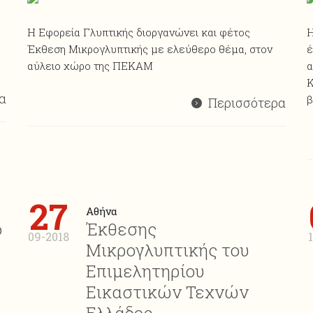
Η Εφορεία Γλυπτικής διοργανώνει και φέτος
Η
Έκθεση Mικρογλυπτικής με ελεύθερο θέμα, στον
έ
αύλειο χώρο της ΠΕΚΑΜ
α
Κ
α
β
Περισσότερα
27
Αθήνα
ο
Έκθεσης
09-2018
Μικρογλυπτικής του
Επιμελητηρίου
Εικαστικών Τεχνών