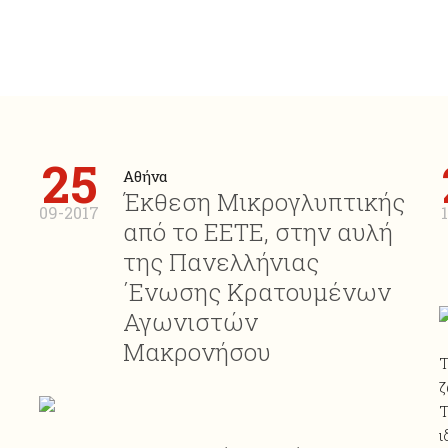
25
Αθήνα
Έκθεση Μικρογλυπτικής
09-2017
από το ΕΕΤΕ, στην αυλή
της Πανελλήνιας
΄Ενωσης Κρατουμένων
Αγωνιστών
Μακρονήσου
Τ
ζ
Τ
ι