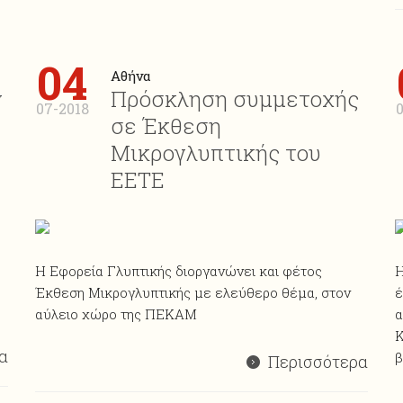
04
Αθήνα
ν
Πρόσκληση συμμετοχής
07-2018
0
σε Έκθεση
Μικρογλυπτικής του
ΕΕΤΕ
Η Εφορεία Γλυπτικής διοργανώνει και φέτος
Η
Έκθεση Mικρογλυπτικής με ελεύθερο θέμα, στον
έ
αύλειο χώρο της ΠΕΚΑΜ
α
Κ
α
β
Περισσότερα